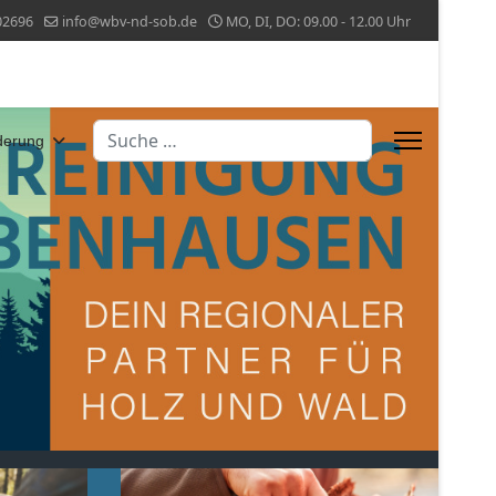
02696
info@wbv-nd-sob.de
MO, DI, DO: 09.00 - 12.00 Uhr
Suchen
derung