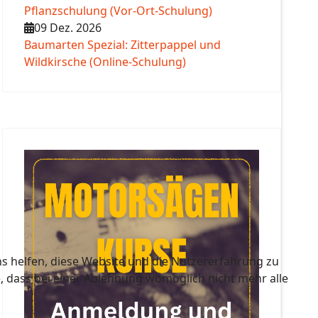
Pflanzschulung (Vor-Ort-Schulung)
09 Dez. 2026
Baumarten Spezial: Zitterpappel und
Wildkirsche (Online-Schulung)
ns helfen, diese Website und die Nutzererfahrung zu
e, dass bei einer Ablehnung womöglich nicht mehr alle