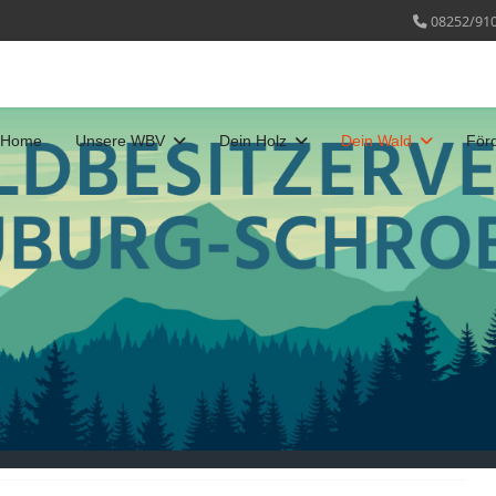
08252/91
Home
Unsere WBV
Dein Holz
Dein Wald
För