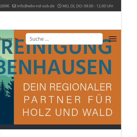
02696
info@wbv-nd-sob.de
MO, DI, DO: 09.00 - 12.00 Uhr
Suchen
derung