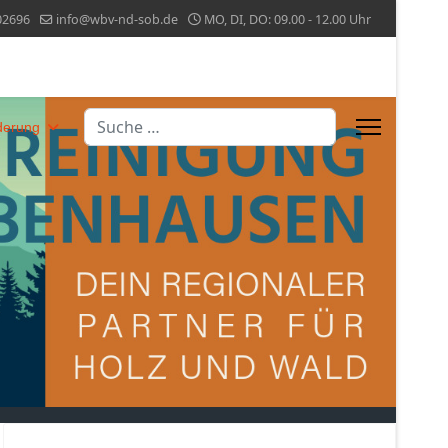
02696
info@wbv-nd-sob.de
MO, DI, DO: 09.00 - 12.00 Uhr
Suchen
derung