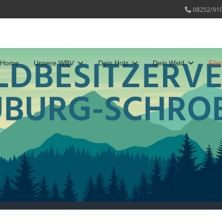
08252/91
Home
Unsere WBV
Dein Holz
Dein Wald
För