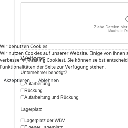
Ziehe Dateien hie
Maximale Da
Wir benutzen Cookies
Wir nutzen Cookies auf unserer Website. Einige von ihnen s
Weiteres
verbessern (Tracking Cookies). Sie können selbst entscheid
Funktionalitäten der Seite zur Verfügung stehen.
Unternehmer benötigt?
Akzeptieren
Ablehnen
Aufarbeitung
Rückung
Aufarbeitung und Rückung
Lagerplatz
Lagerplatz der WBV
Eigener Lagerplatz