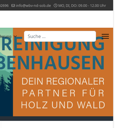
02696
info@wbv-nd-sob.de
MO, DI, DO: 09.00 - 12.00 Uhr
Suchen
derung