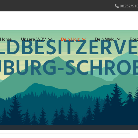
08252/91
Home
Unsere WBV
Dein Holz
Dein Wald
För