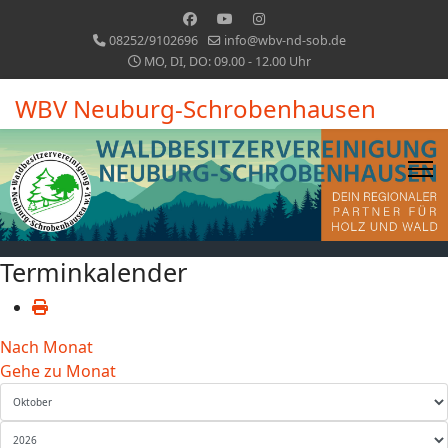
08252/9102696
info@wbv-nd-sob.de
MO, DI, DO: 09.00 - 12.00 Uhr
WBV Neuburg-Schrobenhausen
Terminkalender
Nach Monat
Gehe zu Monat