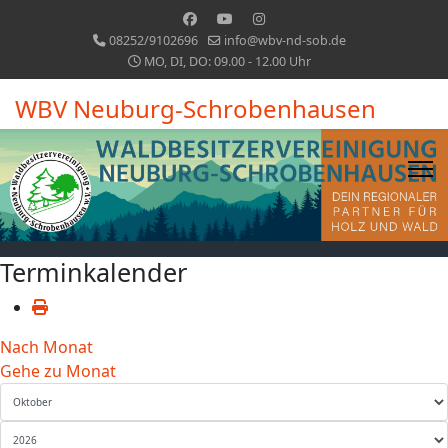
08252/9102696
info@wbv-nd-sob.de
MO, DI, DO: 09.00 - 12.00 Uhr
WBV Neuburg-Schrobenhausen
Terminkalender
Nach Monat
Gehe zu Monat