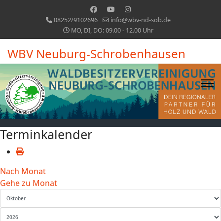
08252/9102696
info@wbv-nd-sob.de
MO, DI, DO: 09.00 - 12.00 Uhr
WBV Neuburg-Schrobenhausen
Terminkalender
Nach Monat
Gehe zu Monat