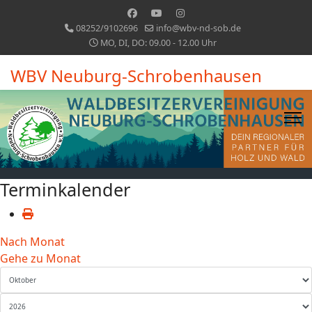
08252/9102696
info@wbv-nd-sob.de
MO, DI, DO: 09.00 - 12.00 Uhr
WBV Neuburg-Schrobenhausen
Terminkalender
Nach Monat
Gehe zu Monat