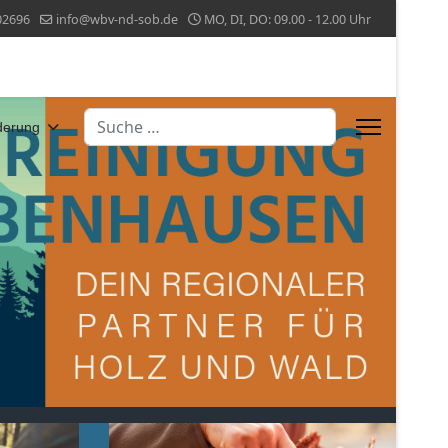
02696
info@wbv-nd-sob.de
MO, DI, DO: 09.00 - 12.00 Uhr
Suchen
derung