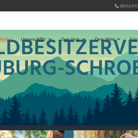
08252/91
Home
Unsere WBV
Dein Holz
Dein Wald
För