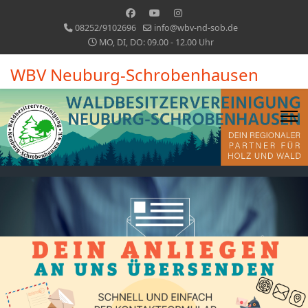
08252/9102696
info@wbv-nd-sob.de
MO, DI, DO: 09.00 - 12.00 Uhr
WBV Neuburg-Schrobenhausen