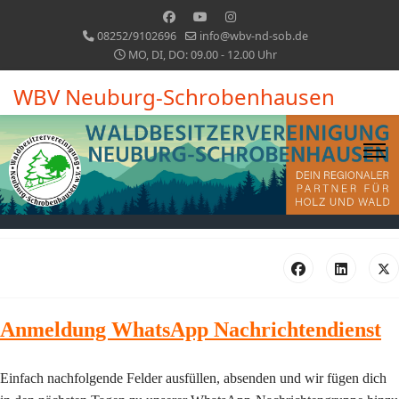
08252/9102696
info@wbv-nd-sob.de
MO, DI, DO: 09.00 - 12.00 Uhr
WBV Neuburg-Schrobenhausen
Anmeldung WhatsApp Nachrichtendienst
Einfach nachfolgende Felder ausfüllen, absenden und wir fügen dich