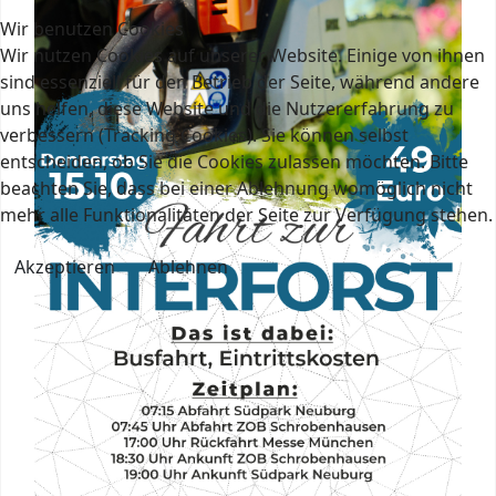
Wir benutzen Cookies
Wir nutzen Cookies auf unserer Website. Einige von ihnen
sind essenziell für den Betrieb der Seite, während andere
uns helfen, diese Website und die Nutzererfahrung zu
verbessern (Tracking Cookies). Sie können selbst
entscheiden, ob Sie die Cookies zulassen möchten. Bitte
beachten Sie, dass bei einer Ablehnung womöglich nicht
mehr alle Funktionalitäten der Seite zur Verfügung stehen.
Akzeptieren
Ablehnen