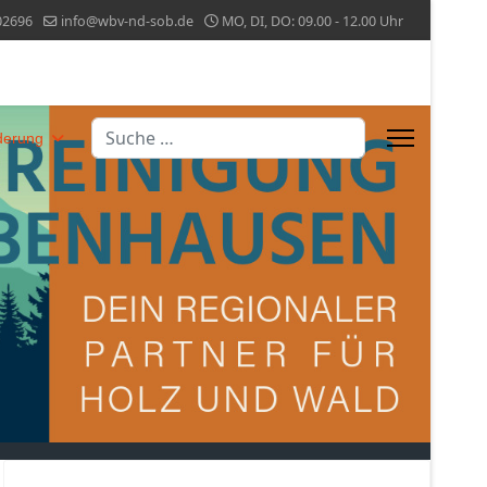
02696
info@wbv-nd-sob.de
MO, DI, DO: 09.00 - 12.00 Uhr
Suchen
derung