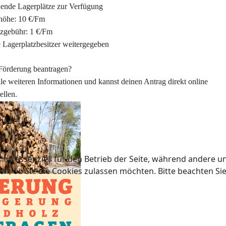
hende Lagerplätze zur Verfügung
höhe: 10 €/Fm
tzgebühr: 1 €/Fm
 Lagerplatzbesitzer weitergegeben
Förderung beantragen?
lle weiteren Informationen und kannst deinen Antrag direkt online
tellen.
ind essenziell für den Betrieb der Seite, während andere u
en, ob Sie die Cookies zulassen möchten. Bitte beachten Si