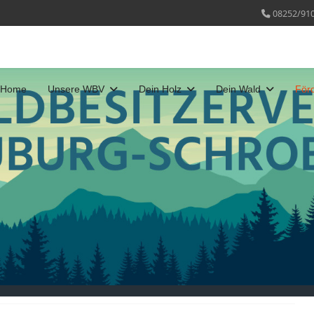
08252/91
Home
Unsere WBV
Dein Holz
Dein Wald
För