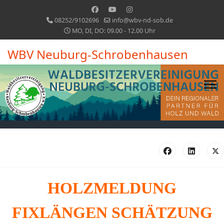
08252/9102696
info@wbv-nd-sob.de
MO, DI, DO: 09.00 - 12.00 Uhr
WBV Neuburg-Schrobenhausen
HOLZMELDUNG
FIXLÄNGEN SCHÄTZUNG