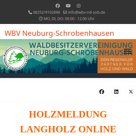
08252/9102696
info@wbv-nd-sob.de
MO, DI, DO: 09.00 - 12.00 Uhr
WBV Neuburg-Schrobenhausen
HOLZMELDUNG
LANGHOLZ ONLINE