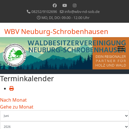
08252/9102696
info@wbv-nd-sob.de
MO, DI, DO: 09.00 - 12.00 Uhr
WBV Neuburg-Schrobenhausen
Terminkalender
Nach Monat
Gehe zu Monat