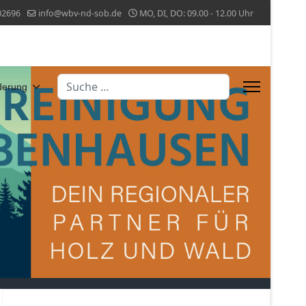
02696
info@wbv-nd-sob.de
MO, DI, DO: 09.00 - 12.00 Uhr
Suchen
derung