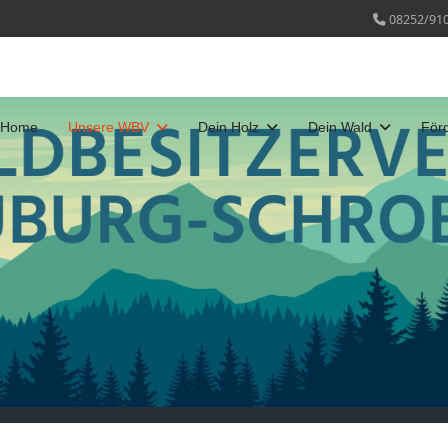
08252/91
Home
Unsere WBV
Dein Holz
Dein Wald
För