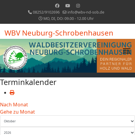
08252/9102696
info@wbv-nd-sob.de
MO, DI, DO: 09.00 - 12.00 Uhr
WBV Neuburg-Schrobenhausen
Terminkalender
Nach Monat
Gehe zu Monat