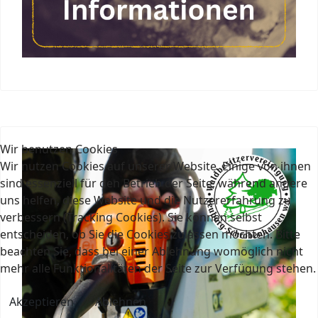
Wir benutzen Cookies
Wir nutzen Cookies auf unserer Website. Einige von ihnen
sind essenziell für den Betrieb der Seite, während andere
uns helfen, diese Website und die Nutzererfahrung zu
verbessern (Tracking Cookies). Sie können selbst
entscheiden, ob Sie die Cookies zulassen möchten. Bitte
beachten Sie, dass bei einer Ablehnung womöglich nicht
mehr alle Funktionalitäten der Seite zur Verfügung stehen.
Akzeptieren
Ablehnen