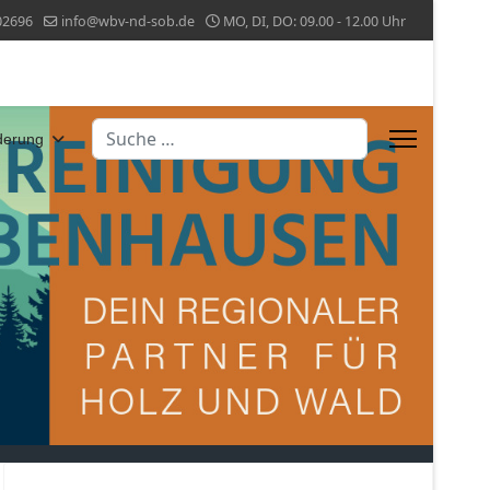
02696
info@wbv-nd-sob.de
MO, DI, DO: 09.00 - 12.00 Uhr
Suchen
derung