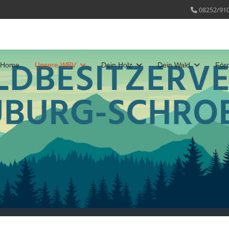
08252/91
Home
Unsere WBV
Dein Holz
Dein Wald
För