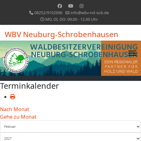
08252/9102696
info@wbv-nd-sob.de
MO, DI, DO: 09.00 - 12.00 Uhr
WBV Neuburg-Schrobenhausen
Terminkalender
Nach Monat
Gehe zu Monat