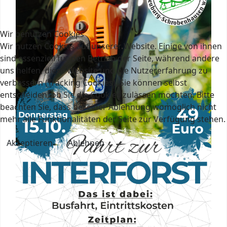
Wir benutzen Cookies
Wir nutzen Cookies auf unserer Website. Einige von ihnen
sind essenziell für den Betrieb der Seite, während andere
uns helfen, diese Website und die Nutzererfahrung zu
verbessern (Tracking Cookies). Sie können selbst
entscheiden, ob Sie die Cookies zulassen möchten. Bitte
beachten Sie, dass bei einer Ablehnung womöglich nicht
mehr alle Funktionalitäten der Seite zur Verfügung stehen.
Akzeptieren
Ablehnen