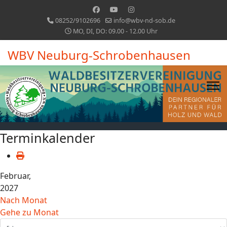
08252/9102696
info@wbv-nd-sob.de
MO, DI, DO: 09.00 - 12.00 Uhr
WBV Neuburg-Schrobenhausen
Terminkalender
Februar,
2027
Nach Monat
Gehe zu Monat