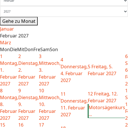
Gehe zu Monat
Januar
Februar 2027
März
Mon
Die
Mit
Don
Fre
Sam
Son
1
2
3
6
4
Montag,
Dienstag,
Mittwoch,
S
Donnerstag,
5
Freitag, 5.
1.
2.
3.
6
4. Februar
Februar 2027
Februar
Februar
Februar
F
2027
2027
2027
2027
2
8
9
10
1
12
Freitag, 12.
11
Montag,
Dienstag,
Mittwoch,
S
Februar 2027
Donnerstag,
8.
9.
10.
1
Motorsägenkurs
11. Februar
Februar
Februar
Februar
F
...
2027
2027
2027
2027
2
15
16
17
2