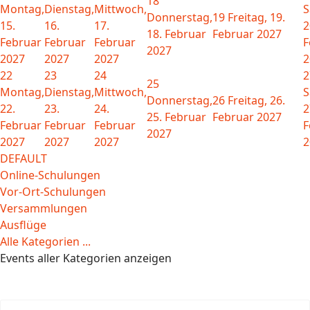
18
Montag,
Dienstag,
Mittwoch,
S
Donnerstag,
19
Freitag, 19.
15.
16.
17.
2
18. Februar
Februar 2027
Februar
Februar
Februar
F
2027
2027
2027
2027
2
22
23
24
2
25
Montag,
Dienstag,
Mittwoch,
S
Donnerstag,
26
Freitag, 26.
22.
23.
24.
2
25. Februar
Februar 2027
Februar
Februar
Februar
F
2027
2027
2027
2027
2
DEFAULT
Online-Schulungen
Vor-Ort-Schulungen
Versammlungen
Ausflüge
Alle Kategorien ...
Events aller Kategorien anzeigen